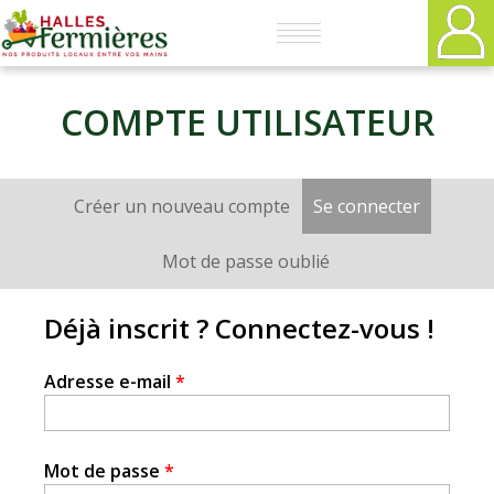
Plaisirs
fermiers
COMPTE UTILISATEUR
-
Créer un nouveau compte
Se connecter
(onglet a
Onglets
Halles
principaux
Mot de passe oublié
Fermières
Déjà inscrit ? Connectez-vous !
Adresse e-mail
*
Mot de passe
*