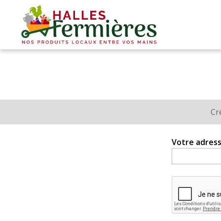
Plaisirs
fermiers
-
Halles
Fermières
Cr
Onglets
principaux
Votre adress