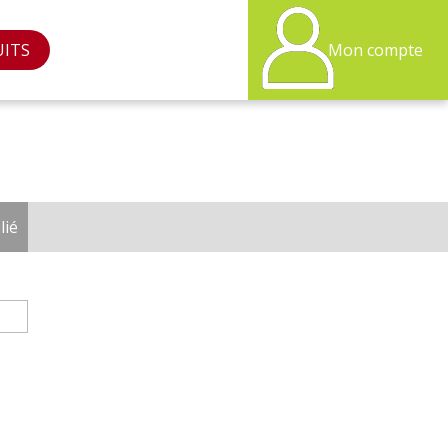
UITS
Mon compte
lié
(onglet actif)