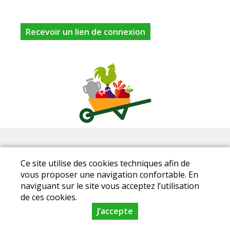
05 49 52 41 78
Facebook
Ce site utilise des cookies techniques afin de
Mentions légales
|
Conditions Générales de Ventes
|
vous proposer une navigation confortable. En
naviguant sur le site vous acceptez l’utilisation
Protection des données personnelles
de ces cookies.
© Copyright 2023 - Plaisirs fermiers - Tous droits réservés
- Conception :
J’accepte
Sarl Dynapse