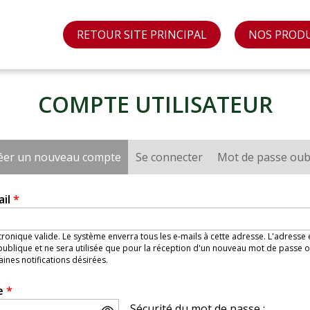
RETOUR SITE PRINCIPAL
NOS PROD
COMPTE UTILISATEUR
éer un nouveau compte
(onglet actif)
Se connecter
Mot de passe oub
ail
*
ronique valide. Le système enverra tous les e-mails à cette adresse. L'adresse
ublique et ne sera utilisée que pour la réception d'un nouveau mot de passe o
aines notifications désirées.
e
*
Sécurité du mot de passe :