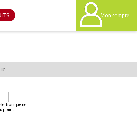
UITS
Mon compte
lié
 électronique ne
u pour la