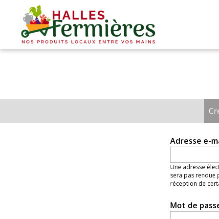
Plaisirs
fermiers
-
Halles
Fermières
Cr
Onglets
principaux
Adresse e-m
Une adresse élect
sera pas rendue p
réception de cert
Mot de pass