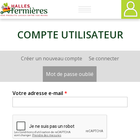
Plaisirs
fermiers
COMPTE UTILISATEUR
-
Créer un nouveau compte
Se connecter
Onglets
Halles
principaux
Mot de passe oublié
(onglet actif)
Fermières
Votre adresse e-mail
*