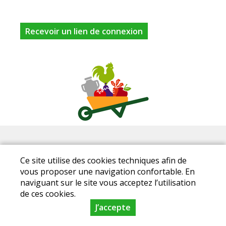
05 49 52 41 78
Facebook
Ce site utilise des cookies techniques afin de
Mentions légales
|
Conditions Générales de Ventes
|
vous proposer une navigation confortable. En
naviguant sur le site vous acceptez l’utilisation
Protection des données personnelles
de ces cookies.
© Copyright 2023 - Plaisirs fermiers - Tous droits réservés
- Conception :
J’accepte
Sarl Dynapse