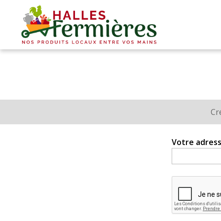
Plaisirs
fermiers
-
Halles
Fermières
Cr
Onglets
principaux
Votre adress