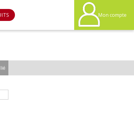
UITS
Mon compte
lié
(onglet actif)